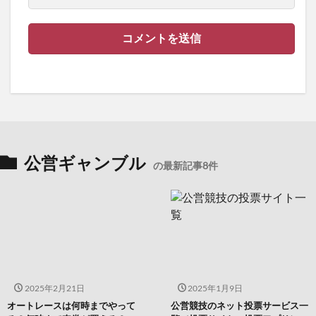
公営ギャンブル
の最新記事8件
2025年2月21日
2025年1月9日
オートレースは何時までやって
公営競技のネット投票サービス一