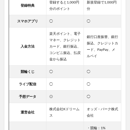
登録すると1,000円
新規登録で1,000円
登録特典
分のポイント
分
スマホアプリ
◯
◯
楽天ポイント、電子
銀行口座振替、銀行
マネー、クレジット
振込、クレジットカ
入金方法
カード、銀行振込、
ード、PayPay、メ
コンビニ振込、払戻
ルペイ
金から振込
競輪くじ
◯
◯
ライブ配信
◯
◯
予想データ
◎
◯
株式会社Kドリーム
オッズ・パーク株式
運営会社
ス
会社
・競輪：1%