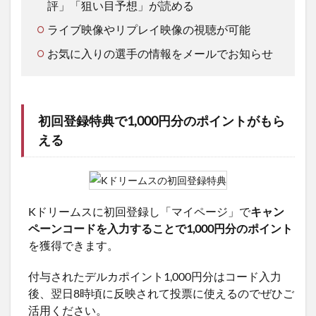
評」「狙い目予想」が読める
ライブ映像やリプレイ映像の視聴が可能
お気に入りの選手の情報をメールでお知らせ
初回登録特典で1,000円分のポイントがもら
える
Kドリームスに初回登録し「マイページ」で
キャン
ペーンコードを入力することで1,000円分のポイント
を獲得できます。
付与されたデルカポイント1,000円分はコード入力
後、翌日8時頃に反映されて投票に使えるのでぜひご
活用ください。