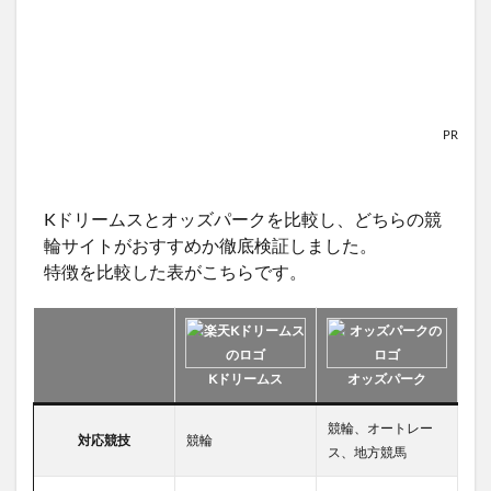
PR
Kドリームスとオッズパークを比較し、どちらの競
輪サイトがおすすめか徹底検証しました。
特徴を比較した表がこちらです。
Kドリームス
オッズパーク
競輪、オートレー
対応競技
競輪
ス、地方競馬