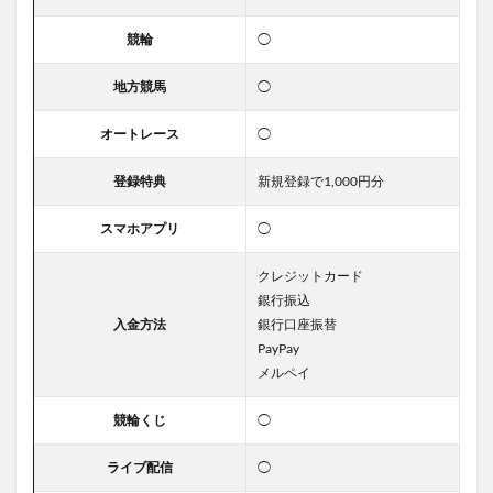
競輪
◯
地方競馬
◯
オートレース
◯
登録特典
新規登録で1,000円分
スマホアプリ
◯
クレジットカード
銀行振込
入金方法
銀行口座振替
PayPay
メルペイ
競輪くじ
◯
ライブ配信
◯