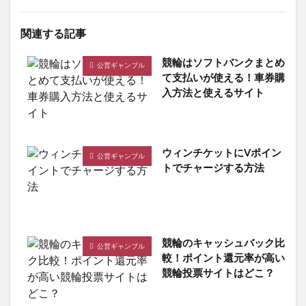
関連する記事
競輪はソフトバンクまとめ
公営ギャンブル
て支払いが使える！車券購
入方法と使えるサイト
ウィンチケットにVポイン
公営ギャンブル
トでチャージする方法
競輪のキャッシュバック比
公営ギャンブル
較！ポイント還元率が高い
競輪投票サイトはどこ？