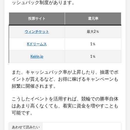
ッシュバック制度があります。
投票サイト
還元率
ウィンチケット
最大2％
Kドリームス
1％
Keirin.jp
1％
また、キャッシュバック率が上昇したり、抽選でポ
イントが貰えるなど、お得に稼げるキャンペーンも
頻繁に開催されます。
こうしたイベントを活用すれば、競輪での勝率自体
はあまり高くなくても、着実に資金を増やすことも
可能です。
あわせて読みたい