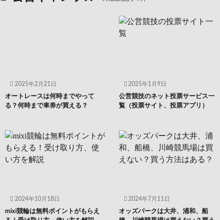
2025年2月21日
2025年1月9日
オートレースは何時までやって
公営競技のネット投票サービス一
る？何時まで車券が買える？
覧（投票サイト、投票アプリ）
2024年10月18日
2024年7月11日
mixi競輪は無料ポイントがもらえ
オッズパークは大井、浦和、船