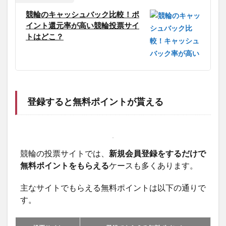
競輪のキャッシュバック比較！ポ
イント還元率が高い競輪投票サイ
トはどこ？
登録すると無料ポイントが貰える
競輪の投票サイトでは、
新規会員登録をするだけで
無料ポイントをもらえる
ケースも多くあります。
主なサイトでもらえる無料ポイントは以下の通りで
す。