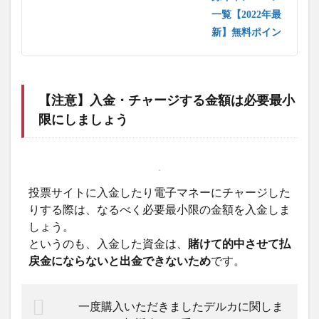
【注意】入金・チャージする金額は必要最小
限にしましょう
投票サイトに入金したり電子マネーにチャージした
りする際は、なるべく必要最小限の金額を入金しま
しょう。
というのも、入金した資金は、
賭けて的中させて払
戻金にならないと出金できないため
です。
一度購入いただきましたデルカに関しま