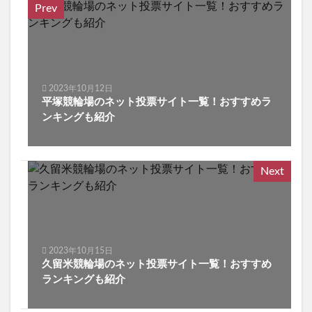
Prev
2023年10月12日
平塚競輪場のネット投票サイト一覧！おすすめラ
ンキングも紹介
Next
2023年10月15日
久留米競輪場のネット投票サイト一覧！おすすめ
ランキングも紹介