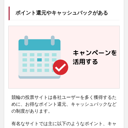
ポイント還元やキャッシュバック
がある
競輪の投票サイトは各社ユーザーを多く獲得するた
めに、お得なポイント還元、キャッシュバックなど
の制度があります。
有名なサイトでは主に以下のようなポイント、キャ