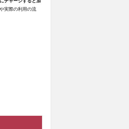
にチャージすると加
や実際の利用の流