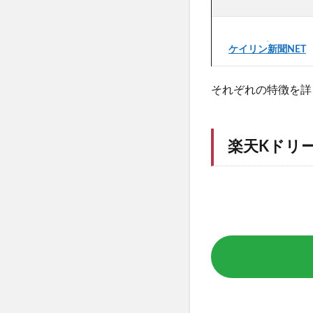
ケイリン新聞NET
それぞれの特徴を詳
楽天Kドリ