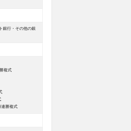
ト銀行・その他の銀
連勝複式
式
式
重勝連勝複式