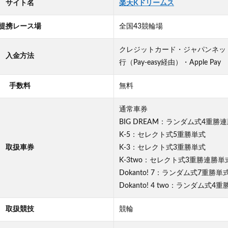
サイト名
楽天Kドリームス
提携レース場
全国43競輪場
クレジットカード・ジャパンネッ
入金方法
行（Pay-easy経由）・Apple Pay
手数料
無料
通常車券
BIG DREAM：ランダム式4重勝
K-5：セレクト式5重勝単式
取扱車券
K-3：セレクト式3重勝単式
K-3two：セレクト式3重勝連勝単
Dokanto! 7：ランダム式7重勝単
Dokanto! 4 two：ランダム式4
取扱競技
競輪