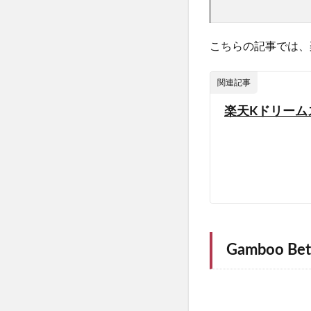
こちらの記事では、
関連記事
楽天Kドリーム
Gamboo Bet