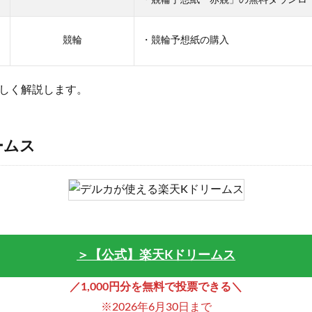
・競輪予想紙「赤競」の無料ダウンロ
競輪
・競輪予想紙の購入
しく解説します。
ームス
＞【公式】楽天Kドリームス
／1,000円分を無料で投票できる＼
※2026年6月30日まで