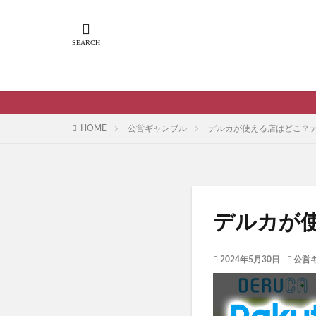
HOME
公営ギャンブル
デルカが使える店はどこ？
デルカが
2024年5月30日
公営