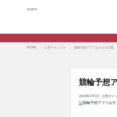
HOME
公営ギャンブル
競輪予想アプリおすすめ7選
競輪予想
2026年2月5日
公営ギャ