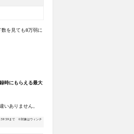
ド数を見ても8万弱に
録時にもらえる最大
違いありません。
:59:59まで ※対象はウィンチ