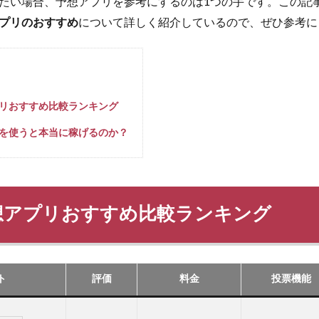
たい場合、予想アプリを参考にするのは1つの手です。この記
プリのおすすめ
について詳しく紹介しているので、ぜひ参考に
リおすすめ比較ランキング
を使うと本当に稼げるのか？
想アプリおすすめ比較ランキング
ト
評価
料金
投票機能