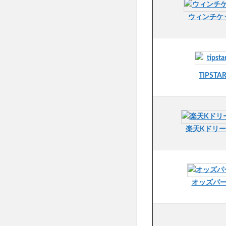
ウィンチケ
TIPSTA
楽天Kドリ
オッズパ