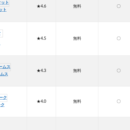
★4.6
無料
〇
ット
★4.5
無料
〇
R
★4.3
無料
〇
ームス
★4.0
無料
〇
ーク