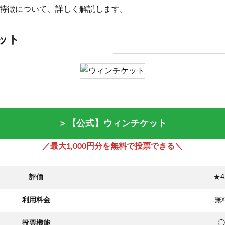
特徴について、詳しく解説します。
ット
＞【公式】ウィンチケット
／最大1,000円分を無料で投票できる＼
評価
★4
利用料金
無
投票機能
◯