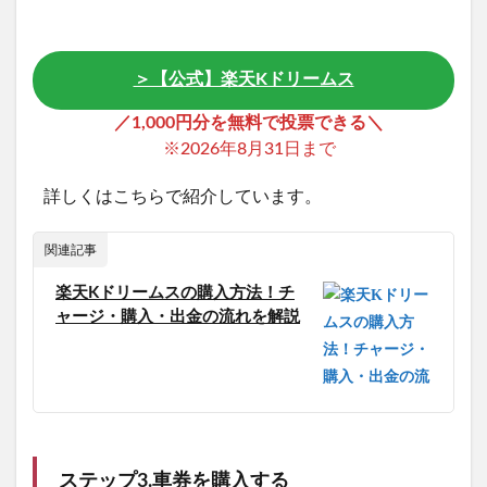
＞【公式】楽天Kドリームス
／1,000円分を無料で投票できる＼
※2026年8月31日まで
詳しくはこちらで紹介しています。
関連記事
楽天Kドリームスの購入方法！チ
ャージ・購入・出金の流れを解説
ステップ3.車券を購入する