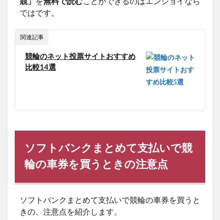
競」
を
無料で読む
ことができるのはエンジョイなら
ではです。
関連記事
競輪のネット投票サイトおすすめ
比較14選
ソフトバンクまとめて支払いで競
輪の車券を買うときの注意点
ソフトバンクまとめて支払いで競輪の車券を買うと
きの、注意点を紹介します。