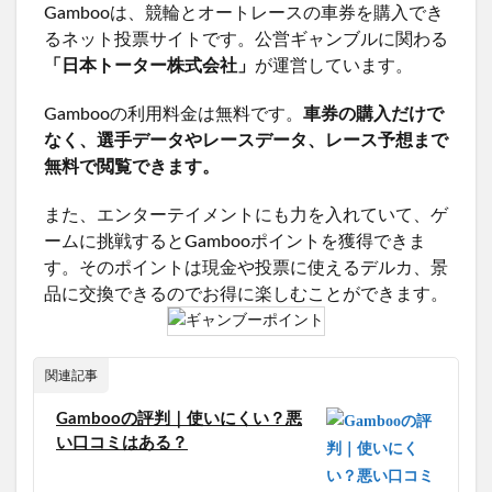
Gambooは、競輪とオートレースの車券を購入でき
るネット投票サイトです。公営ギャンブルに関わる
「日本トーター株式会社」
が運営しています。
Gambooの利用料金は無料です。
車券の購入だけで
なく、選手データやレースデータ、レース予想まで
無料で閲覧できます。
また、エンターテイメントにも力を入れていて、ゲ
ームに挑戦するとGambooポイントを獲得できま
す。そのポイントは現金や投票に使えるデルカ、景
品に交換できるのでお得に楽しむことができます。
関連記事
Gambooの評判｜使いにくい？悪
い口コミはある？