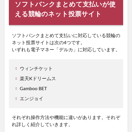
ソフトバンクまとめて支払いが使
える競輪のネット投票サイト
ソフトバンクまとめて支払いに対応している競輪の
ネット投票サイトは次の4つです。
いずれも電子マネー「デルカ」に対応しています。
ウィンチケット
楽天Kドリームス
Gamboo BET
エンジョイ
それぞれ操作方法や機能に違いがあります。それぞ
れ詳しく紹介していきます。