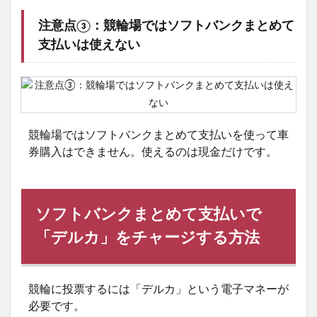
注意点③：競輪場ではソフトバンクまとめて
支払いは使えない
競輪場ではソフトバンクまとめて支払いを使って車
券購入はできません。使えるのは現金だけです。
ソフトバンクまとめて支払いで
「デルカ」をチャージする方法
競輪に投票するには「デルカ」という電子マネーが
必要です。