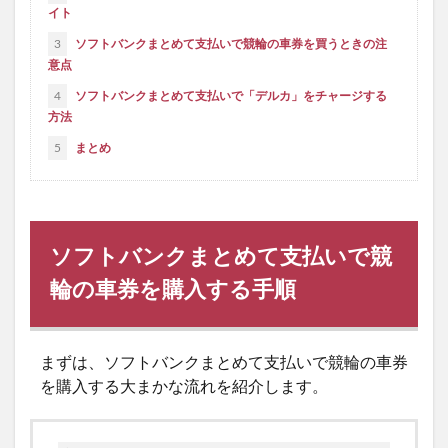
イト
3
ソフトバンクまとめて支払いで競輪の車券を買うときの注
意点
4
ソフトバンクまとめて支払いで「デルカ」をチャージする
方法
5
まとめ
ソフトバンクまとめて支払いで競
輪の車券を購入する手順
まずは、ソフトバンクまとめて支払いで競輪の車券
を購入する大まかな流れを紹介します。