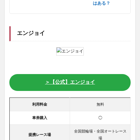
エンジョイ
＞【公式】エンジョイ
利用料金
無料
車券購入
◯
全国競輪場・全国オートレース
提携レース場
場