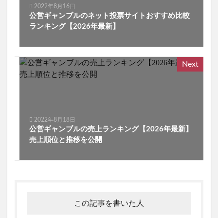
2022年8月16日
公営ギャンブルのネット投票サイトおすすめ比較
ランキング【2026年最新】
Next
2022年8月18日
公営ギャンブルの売上ランキング【2026年最新】
売上順位と推移を公開
この記事を書いた人