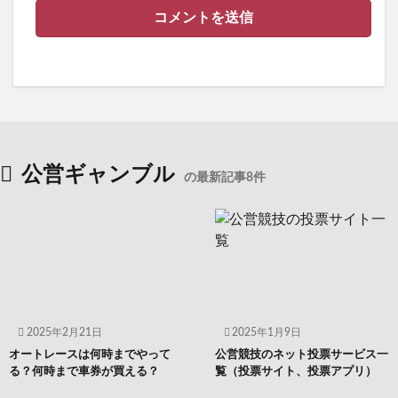
公営ギャンブル
の最新記事8件
2025年2月21日
2025年1月9日
オートレースは何時までやって
公営競技のネット投票サービス一
る？何時まで車券が買える？
覧（投票サイト、投票アプリ）