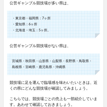
公営ギャンブル競技場が多い県は、
・東京都・福岡県：7ヶ所
・愛知県：6ヶ所
・北海道・埼玉：5ヶ所。
公営ギャンブル競技場がない県は、
宮城県・秋田県・山形県・山梨県・長野県・鳥取県・
島根県・宮崎県・鹿児島県・沖縄県
競技場に足を運んで臨場感を味わいたいときは、近
くの県にどんな競技場が確認してみましょう。
こちらでは、競技場ごとの売上も一部紹介していま
す。あわせて確認しておきましょう。