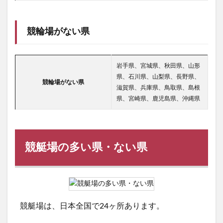
競輪場がない県
岩手県、宮城県、秋田県、山形
県、石川県、山梨県、長野県、
競輪場がない県
滋賀県、兵庫県、鳥取県、島根
県、宮崎県、鹿児島県、沖縄県
競艇場の多い県・ない県
競艇場は、日本全国で24ヶ所あります。