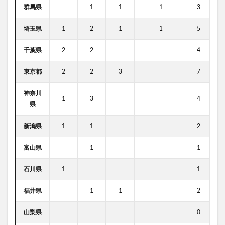
群馬県
1
1
1
3
埼玉県
1
2
1
1
5
千葉県
2
2
4
東京都
2
2
3
7
神奈川
1
3
4
県
新潟県
1
1
2
富山県
1
1
石川県
1
1
福井県
1
1
2
山梨県
0