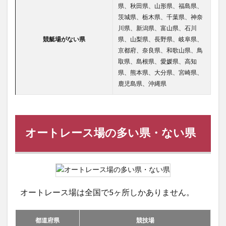
県、秋田県、山形県、福島県、
茨城県、栃木県、千葉県、神奈
川県、新潟県、富山県、石川
競艇場がない県
県、山梨県、長野県、岐阜県、
京都府、奈良県、和歌山県、鳥
取県、島根県、愛媛県、高知
県、熊本県、大分県、宮崎県、
鹿児島県、沖縄県
オートレース場の多い県・ない県
オートレース場は全国で5ヶ所しかありません。
都道府県
競技場