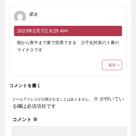
匿名
2023年2月7日 8:29 AM
朝から夜中まで家で投票できる 少子化対策の１番の
マイナスです
返信
コメントを書く
※
が付いてい
メールアドレスが公開されることはありません。
る欄は必須項目です
コメント
※