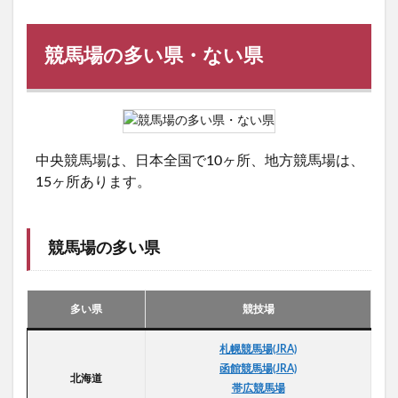
競馬場の多い県・ない県
中央競馬場は、日本全国で10ヶ所、地方競馬場は、
15ヶ所あります。
競馬場の多い県
多い県
競技場
札幌競馬場(JRA)
函館競馬場(JRA)
北海道
帯広競馬場