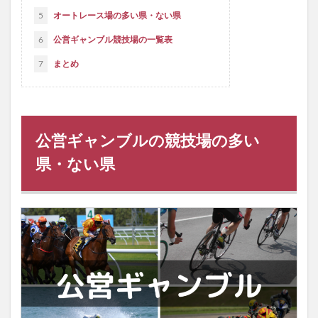
5
オートレース場の多い県・ない県
6
公営ギャンブル競技場の一覧表
7
まとめ
公営ギャンブルの競技場の多い
県・ない県