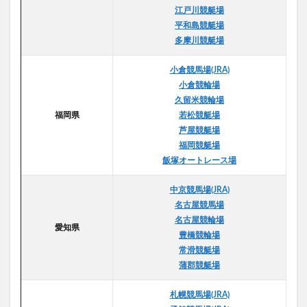
江戸川競艇場
平和島競艇場
多摩川競艇場
小倉競馬場(JRA)
小倉競輪場
久留米競輪場
福岡県
若松競艇場
芦屋競艇場
福岡競艇場
飯塚オートレース場
中京競馬場(JRA)
名古屋競馬場
名古屋競輪場
愛知県
豊橋競輪場
常滑競艇場
蒲郡競艇場
札幌競馬場(JRA)