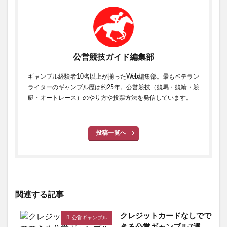
公営競技ガイド編集部
ギャンブル経験者10名以上が揃ったWeb編集部。最もベテラン
ライターのギャンブル歴は約25年。公営競技（競馬・競輪・競
艇・オートレース）のやり方や投票方法を発信しています。
投稿一覧へ
関連する記事
クレジットカードなしでで
公営ギャンブル