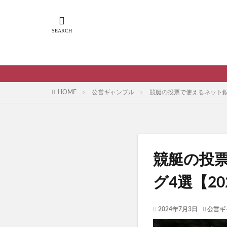
HOME
公営ギャンブル
競艇の投票で使えるネット銀
競艇の投
グ4選【2
2024年7月3日
公営ギ