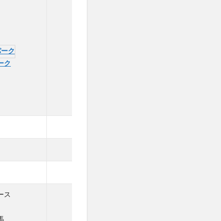
ーク
チャリロト
無料
◯
◯
ース
オートレース
競輪
馬