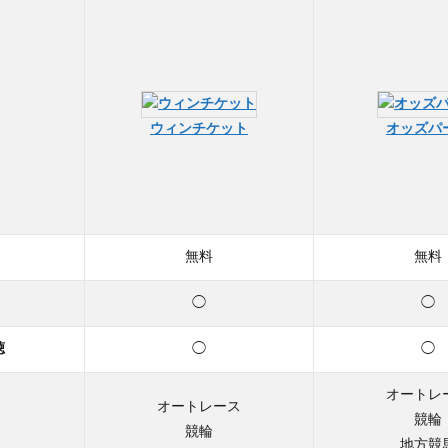
ウィンチケット
オッズパ
無料
無料
◯
◯
聴
◯
◯
オートレ
オートレース
競輪
競輪
地方競