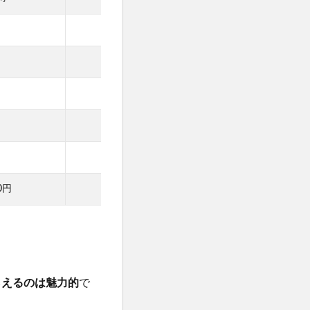
◯
◎
◎
◎
1％
0円
1000円
らえるのは魅力的
で