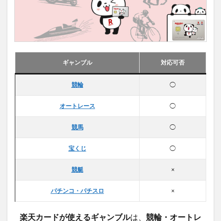
ギャンブル
対応可否
競輪
◯
オートレース
◯
競馬
◯
宝くじ
◯
競艇
×
パチンコ・パチスロ
×
楽天カードが使えるギャンブル
は、
競輪・オートレ