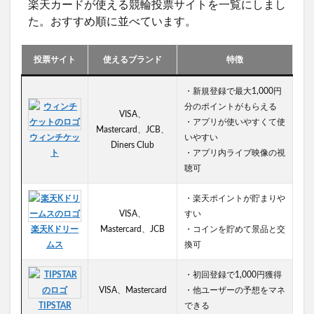
楽天カードが使える競輪投票サイトを一覧にしまし
た。おすすめ順に並べています。
投票サイト
使えるブランド
特徴
・新規登録で最大1,000円
分のポイントがもらえる
VISA、
・アプリが使いやすくて使
Mastercard、JCB、
ウィンチケッ
いやすい
Diners Club
ト
・アプリ内ライブ映像の視
聴可
・楽天ポイントが貯まりや
VISA、
すい
楽天Kドリー
Mastercard、JCB
・コインを貯めて景品と交
ムス
換可
・初回登録で1,000円獲得
VISA、Mastercard
・他ユーザーの予想をマネ
TIPSTAR
できる