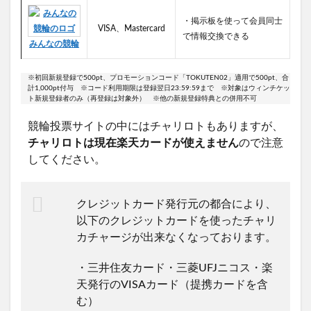
・掲示板を使って会員同士
VISA、Mastercard
で情報交換できる
みんなの競輪
※初回新規登録で500pt、プロモーションコード「TOKUTEN02」適用で500pt、合
計1,000pt付与 ※コード利用期限は登録翌日23:59:59まで ※対象はウィンチケッ
ト新規登録者のみ（再登録は対象外） ※他の新規登録特典との併用不可
競輪投票サイトの中にはチャリロトもありますが、
チャリロトは現在楽天カードが使えません
ので注意
してください。
クレジットカード発行元の都合により、
以下のクレジットカードを使ったチャリ
カチャージが出来なくなっております。
・三井住友カード・三菱UFJニコス・楽
天発行のVISAカード（提携カードを含
む）