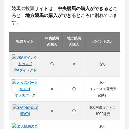
競馬の投票サイトは、
中央競馬の購入ができるとこ
ろ
と、
地方競馬の購入ができるところ
に別れていま
す。
中央競馬
地方競馬
投票サイト
ポイント還元
の購入
の購入
◯
×
なし
JRAダイレクト
あり
×
◯
（レースで還元率
オッズパーク
変動）
100円購入ごとに
×
◯
SPAT4
100P還元
あり