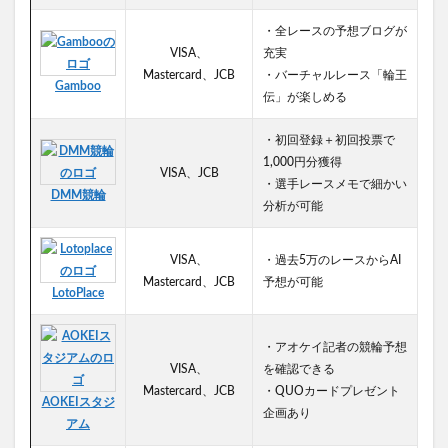
・全レースの予想ブログが
VISA、
充実
Mastercard、JCB
・バーチャルレース「輪王
Gamboo
伝」が楽しめる
・初回登録＋初回投票で
1,000円分獲得
VISA、JCB
・選手レースメモで細かい
DMM競輪
分析が可能
VISA、
・過去5万のレースからAI
Mastercard、JCB
予想が可能
LotoPlace
・アオケイ記者の競輪予想
VISA、
を確認できる
Mastercard、JCB
・QUOカードプレゼント
AOKEIスタジ
企画あり
アム