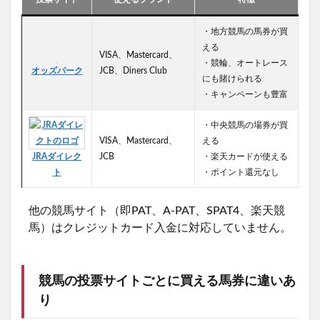
・地方競馬の馬券が買
える
VISA、Mastercard、
・競輪、オートレース
オッズパーク
JCB、Diners Club
にも賭けられる
・キャンペーンも豊富
・中央競馬の場券が買
VISA、Mastercard、
える
JRAダイレク
JCB
・楽天カードが使える
ト
・ポイント還元なし
他の競馬サイト（即PAT、A-PAT、SPAT4、楽天競
馬）はクレジットカード入金に対応していません。
競馬の投票サイトごとに買える馬券に違いあ
り