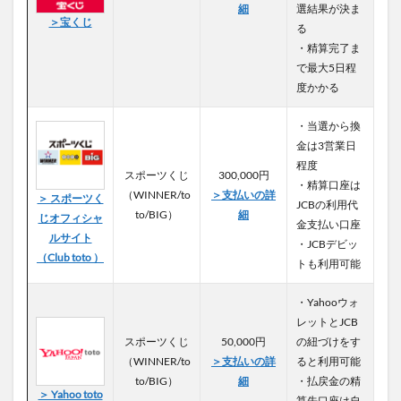
細
選結果が決ま
＞宝くじ
る
・精算完了ま
で最大5日程
度かかる
・当選から換
金は3営業日
程度
スポーツくじ
300,000円
・精算口座は
（WINNER/to
＞支払いの詳
＞ スポーツく
JCBの利用代
to/BIG）
細
じオフィシャ
金支払い口座
ルサイト
・JCBデビッ
（Club toto ）
トも利用可能
・Yahooウォ
レットとJCB
スポーツくじ
50,000円
の紐づけをす
（WINNER/to
＞支払いの詳
ると利用可能
to/BIG）
細
・払戻金の精
＞ Yahoo toto
算先口座は自