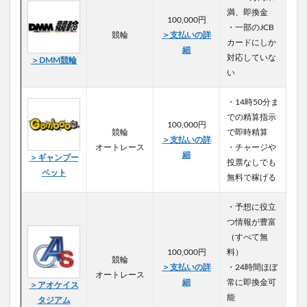
満、即換金
100,000円
・一部のJCB
競輪
＞支払いの詳
カードにしか
細
対応していな
＞DMM競輪
い
・14時50分ま
での精算指示
100,000円
競輪
で即時精算
＞支払いの詳
オートレース
・チャージや
細
＞ギャンブー
投票なしでも
ベット
無料で稼げる
・予想に役立
つ情報が豊富
（すべて無
100,000円
料）
競輪
＞支払いの詳
・24時間ほぼ
オートレース
細
常に即換金可
＞アオケイス
能
タジアム