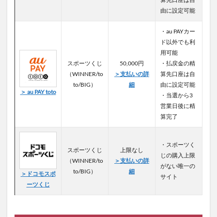
由に設定可能
・au PAYカー
ド以外でも利
用可能
スポーツくじ
50,000円
・払戻金の精
（WINNER/to
＞支払いの詳
算先口座は自
to/BIG）
細
由に設定可能
＞ au PAY toto
・当選から3
営業日後に精
算完了
・スポーツく
スポーツくじ
上限なし
じの購入上限
（WINNER/to
＞支払いの詳
がない唯一の
to/BIG）
細
＞ドコモスポ
サイト
ーツくじ