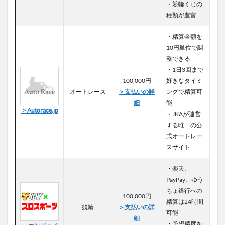
・競輪くじの
種類が豊富
・精算金額を
10円単位で調
整できる
・1日3回まで
100,000円
好きなタイミ
オートレース
＞支払いの詳
ングで精算可
細
能
＞Autorace.jp
・JKAが運営
する唯一の公
式オートレー
スサイト
・楽天、
PayPay、ゆう
ちょ銀行への
100,000円
精算は24時間
競輪
＞支払いの詳
可能
細
・予想精度を