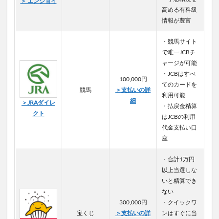
＞ エンジョイ
高める有料級
情報が豊富
・競馬サイト
で唯一JCBチ
ャージが可能
・JCBはすべ
100,000円
てのカードを
競馬
＞支払いの詳
利用可能
細
＞JRAダイレ
・払戻金精算
クト
はJCBの利用
代金支払い口
座
・合計1万円
以上当選しな
いと精算でき
ない
300,000円
・クイックワ
宝くじ
＞支払いの詳
ンはすぐに当