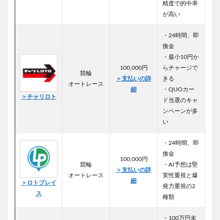
精度で的中率
が高い
・24時間、即
換金
・最小10円か
100,000円
らチャージで
競輪
＞支払いの詳
きる
オートレース
細
・QUOカー
＞チャリロト
ド当選のキャ
ンペーンが多
い
・24時間、即
換金
100,000円
競輪
・AI予想は堅
＞支払いの詳
オートレース
実性重視と爆
細
＞ロトプレイ
発力重視の2
ス
種類
・100万円未