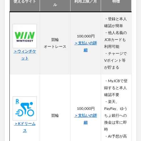
使えるサイト
利用上限／月
特徴
ル
・登録と本人
確認が簡単
・他人名義の
100,000円
競輪
JCBカードも
＞支払いの詳
オートレース
利用可能
細
＞ウィンチケ
・チャージで
ット
Vポイント等
が貯まる
・MyJCBで登
録すると本人
確認不要
・楽天、
100,000円
PayPay、ゆう
競輪
＞支払いの詳
ちょ銀行への
細
換金は常に即
＞Kドリーム
時
ス
・AI予想が高