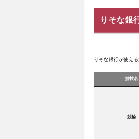
りそな銀
りそな銀行が使える
競技名
競輪