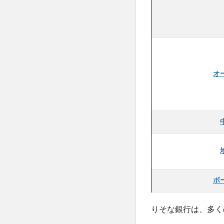
オ
ボ
りそな銀行は、多く