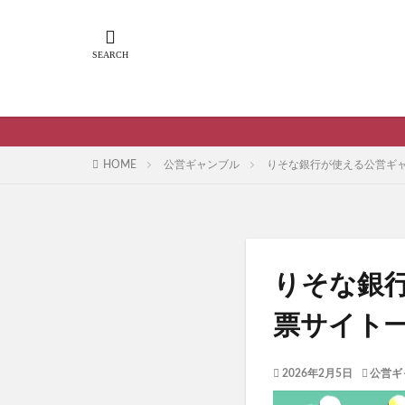
HOME
公営ギャンブル
りそな銀行が使える公営ギ
りそな銀
票サイト
2026年2月5日
公営ギ