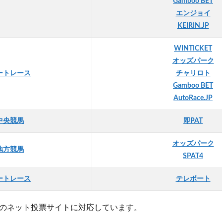
Gamboo BET
エンジョイ
KEIRIN.JP
WINTICKET
オッズパーク
ートレース
チャリロト
Gamboo BET
AutoRace.JP
中央競馬
即PAT
オッズパーク
地方競馬
SPAT4
ートレース
テレボート
のネット投票サイトに対応しています。